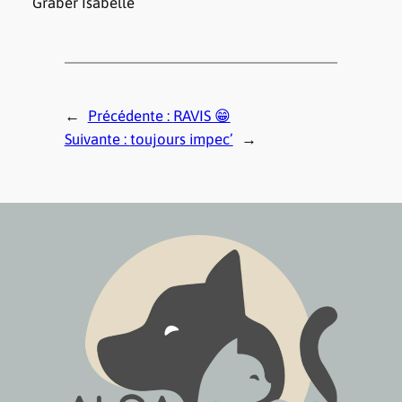
Graber Isabelle
←
Précédente :
RAVIS 😁
Suivante :
toujours impec’
→