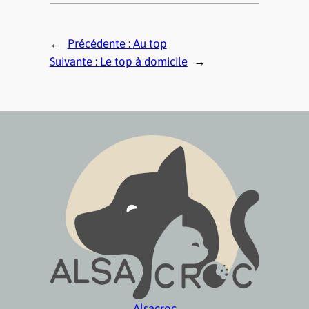
←
Précédente :
Au top
Suivante :
Le top à domicile
→
Alsacroc