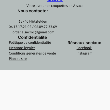
Votre livreur de croquettes en Alsace
Nous contacter
68740 Hirtzfelden
06.17.17.21.02 / 06.89.77.33.69
jordanalsacroc@gmail.com
Confidentialité
Réseaux sociaux
Politique de confidentialité
Mentions légales
Facebook
Conditions générales de vente
Instagram
Plan du site