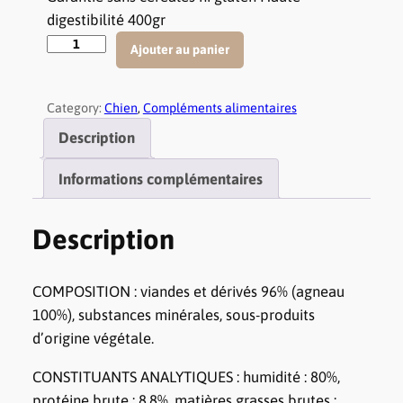
digestibilité 400gr
q
Ajouter au panier
u
a
Category:
Chien
, 
Compléments alimentaires
n
t
Description
i
Informations complémentaires
t
é
d
Description
e
T
COMPOSITION : viandes et dérivés 96% (agneau
e
100%), substances minérales, sous-produits
r
d’origine végétale.
r
i
CONSTITUANTS ANALYTIQUES : humidité : 80%,
n
protéine brute : 8,8%, matières grasses brutes :