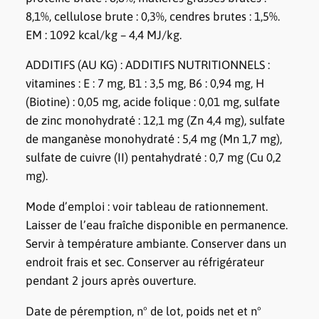
e
8,1%, cellulose brute : 0,3%, cendres brutes : 1,5%.
C
EM : 1092 kcal/kg – 4,4 MJ/kg.
h
ADDITIFS (AU KG) : ADDITIFS NUTRITIONNELS :
i
vitamines : E : 7 mg, B1 : 3,5 mg, B6 : 0,94 mg, H
e
(Biotine) : 0,05 mg, acide folique : 0,01 mg, sulfate
n
de zinc monohydraté : 12,1 mg (Zn 4,4 mg), sulfate
–
de manganèse monohydraté : 5,4 mg (Mn 1,7 mg),
A
sulfate de cuivre (II) pentahydraté : 0,7 mg (Cu 0,2
g
mg).
n
e
Mode d’emploi : voir tableau de rationnement.
a
Laisser de l’eau fraîche disponible en permanence.
u
Servir à température ambiante. Conserver dans un
endroit frais et sec. Conserver au réfrigérateur
pendant 2 jours après ouverture.
Date de péremption, n° de lot, poids net et n°