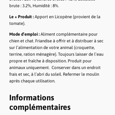
u
brute : 3.2%, Humidité : 8%.
r
Le + Produit :
Apport en Licopène (provient de la
–
tomate).
P
o
Mode d’emploi :
Aliment complémentaire pour
u
chien et chat. Friandise à offrir et à distribuer à sec
l
sur l’alimentation de votre animal (croquette,
e
terrine, ration ménagère). Toujours laisser de l’eau
t
propre et fraîche à disposition. Produit pour
T
animaux uniquement. Conserver dans un endroit
o
frais et sec, à l’abri du soleil. Refermer le moulin
m
après chaque utilisation.
a
t
Informations
e
complémentaires