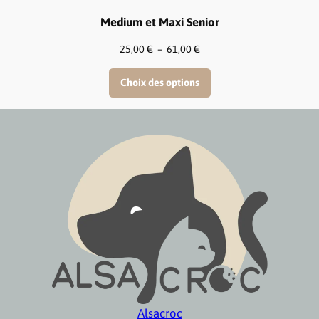
Medium et Maxi Senior
Plage
25,00
€
–
61,00
€
de
prix :
Choix des options
25,00 €
à
61,00 €
Alsacroc