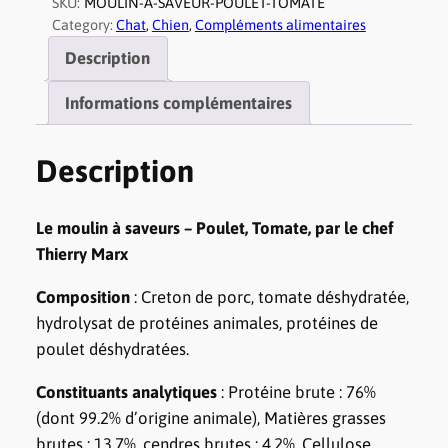
SKU:
MOULIN-A-SAVEUR-POULET-TOMATE
t
Category:
Chat
, 
Chien
, 
Compléments alimentaires
i
Description
t
é
Informations complémentaires
d
e
Description
M
o
Le moulin à saveurs – Poulet, Tomate, par le chef
u
Thierry Marx
l
i
Composition
: Creton de porc, tomate déshydratée,
n
hydrolysat de protéines animales, protéines de
à
poulet déshydratées.
S
a
Constituants analytiques
: Protéine brute : 76%
v
(dont 99.2% d’origine animale), Matières grasses
e
brutes : 13.7%, cendres brutes : 4.2%, Cellulose