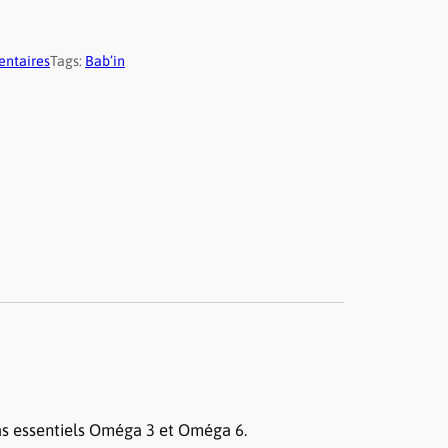
entaires
Tags:
Bab’in
ras essentiels Oméga 3 et Oméga 6.