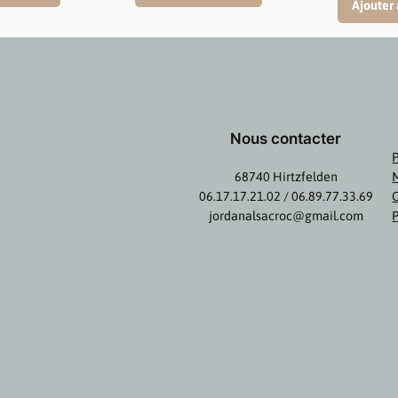
25,00 €
25,00 €
Ajouter 
à
à
61,00 €
61,00 €
Nous contacter
P
68740 Hirtzfelden
06.17.17.21.02 / 06.89.77.33.69
jordanalsacroc@gmail.com
P