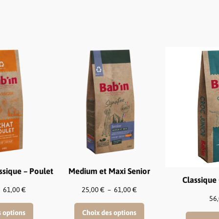
ssique – Poulet
Medium et Maxi Senior
Classique 
Plage
Plage
–
61,00
€
25,00
€
–
61,00
€
56
de
de
prix :
prix :
s options
Choix des options