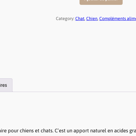
d
u
a
e
Category:
Chat
, 
Chien
, 
Compléments alim
n
t
p
i
t
r
é
i
d
e
x
H
u
res
i
l
:
e
1
d
e
9
S
e pour chiens et chats. C’est un apport naturel en acides g