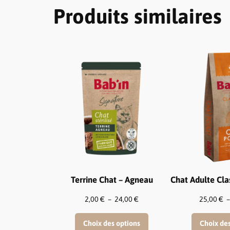
Produits similaires
Terrine Chat – Agneau
Chat Adulte Cla
Plage
2,00
€
–
24,00
€
25,00
€
de
prix :
Choix des options
Choix de