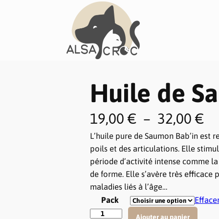
Huile de S
P
19,00
€
–
32,00
€
L’huile pure de Saumon Bab’in est 
l
poils et des articulations. Elle stim
a
période d’activité intense comme la 
de forme. Elle s’avère très efficace 
g
maladies liés à l’âge…
Pack
Efface
e
q
Ajouter au panier