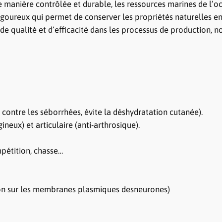
a
e manière contrôlée et durable, les ressources marines de l’o
,
u
rigoureux qui permet de conserver les propriétés naturelles e
0
m
 de qualité et d’efficacité dans les processus de production,
o
0
n
€
e contre les séborrhées, évite la déshydratation cutanée).
à
ineux) et articulaire (anti-arthrosique).
3
mpétition, chasse…
2
,
ion sur les membranes plasmiques desneurones)
0